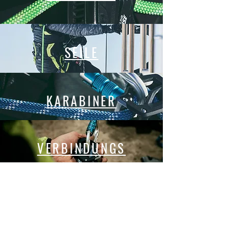
SEILE
KARABINER
VERBINDUNGS
MITTEL
Wir beraten Sie gerne beim Kauf der
richtigen Produkte. Kontaktieren Sie
uns hierfür am besten über