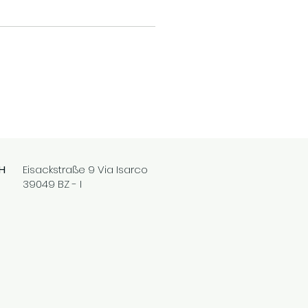
H
Eisackstraße 9 Via Isarco
39049 BZ - I