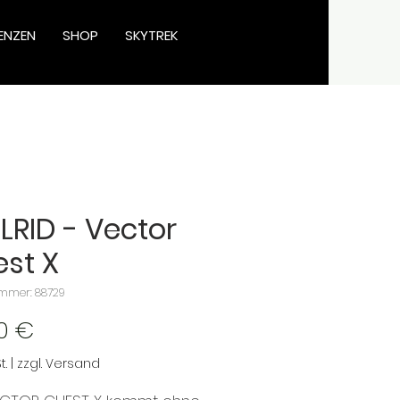
ENZEN
SHOP
SKYTREK
LRID - Vector
st X
ummer: 88729
Preis
00 €
t.
|
zzgl. Versand