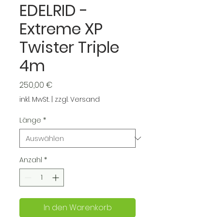
EDELRID -
Extreme XP
Twister Triple
4m
Preis
250,00 €
inkl. MwSt.
|
zzgl. Versand
Länge
*
Anzahl
*
In den Warenkorb