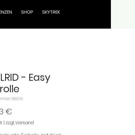
ENZEN
SHOP
SKYTREK
LRID - Easy
rolle
ummer: 88906
Preis
3 €
t.
|
zzgl. Versand