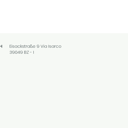
H
Eisackstraße 9 Via Isarco
39049 BZ - I