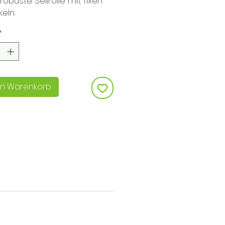
 robuste Seilrolle mit fixen
eln.
*
en Warenkorb