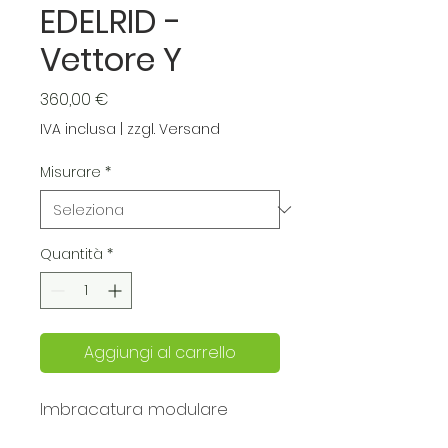
EDELRID -
Vettore Y
Prezzo
360,00 €
IVA inclusa
|
zzgl. Versand
Misurare
*
Quantità
*
Aggiungi al carrello
Imbracatura modulare
leggera per qualsiasi lavoro